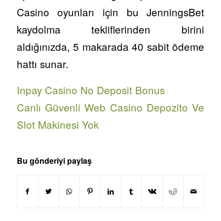
Casino oyunları için bu JenningsBet
kaydolma tekliflerinden birini
aldığınızda, 5 makarada 40 sabit ödeme
hattı sunar.
Inpay Casino No Deposit Bonus
Canlı Güvenli Web Casino Depozito Ve
Slot Makinesi Yok
Bu gönderiyi paylaş