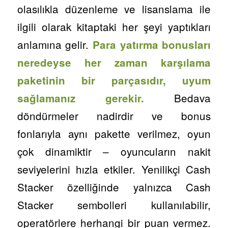
olasılıkla düzenleme ve lisanslama ile
ilgili olarak kitaptaki her şeyi yaptıkları
anlamına gelir.
Para yatırma bonusları
neredeyse her zaman karşılama
paketinin bir parçasıdır, uyum
Bedava
sağlamanız gerekir.
döndürmeler nadirdir ve bonus
fonlarıyla aynı pakette verilmez, oyun
çok dinamiktir – oyuncuların nakit
seviyelerini hızla etkiler. Yenilikçi Cash
Stacker özelliğinde yalnızca Cash
Stacker sembolleri kullanılabilir,
operatörlere herhangi bir puan vermez.