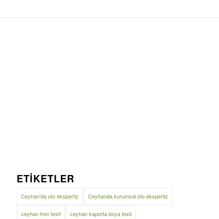
ETIKETLER
Ceyhan'da oto ekspertiz
Ceyhanda kurumsal oto ekspertiz
ceyhan fren testi
ceyhan kaporta boya testi