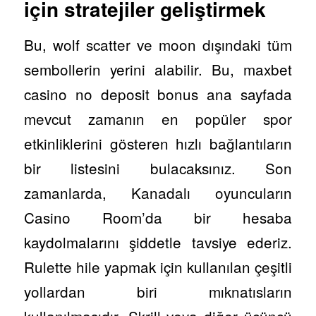
için stratejiler geliştirmek
Bu, wolf scatter ve moon dışındaki tüm
sembollerin yerini alabilir. Bu, maxbet
casino no deposit bonus ana sayfada
mevcut zamanın en popüler spor
etkinliklerini gösteren hızlı bağlantıların
bir listesini bulacaksınız. Son
zamanlarda, Kanadalı oyuncuların
Casino Room’da bir hesaba
kaydolmalarını şiddetle tavsiye ederiz.
Rulette hile yapmak için kullanılan çeşitli
yollardan biri mıknatısların
kullanılmasıdır, Skrill veya diğer üçüncü