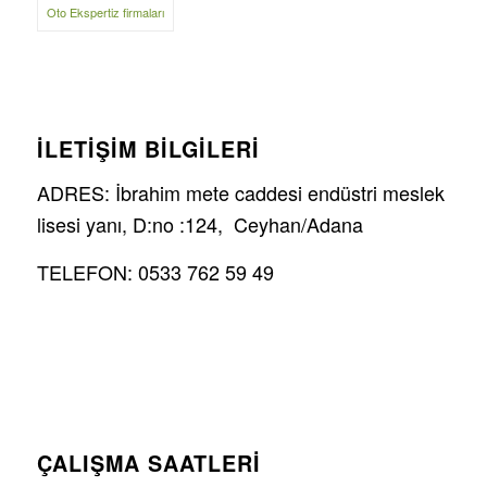
Oto Ekspertiz firmaları
İLETİŞİM BİLGİLERİ
ADRES: İbrahim mete caddesi endüstri meslek
lisesi yanı, D:no :124, Ceyhan/Adana
TELEFON: 0533 762 59 49
ÇALIŞMA SAATLERI