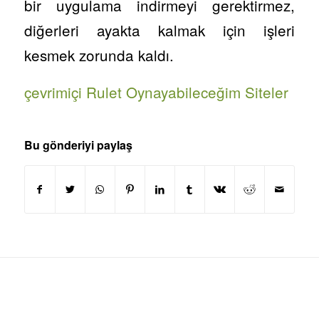
bir uygulama indirmeyi gerektirmez,
diğerleri ayakta kalmak için işleri
kesmek zorunda kaldı.
çevrimiçi Rulet Oynayabileceğim Siteler
Bu gönderiyi paylaş