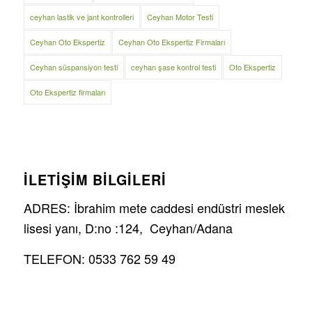
ceyhan lastik ve jant kontrolleri
Ceyhan Motor Testi
Ceyhan Oto Ekspertiz
Ceyhan Oto Ekspertiz Firmaları
Ceyhan süspansiyon testi
ceyhan şase kontrol testi
Oto Ekspertiz
Oto Ekspertiz firmaları
İLETİŞİM BİLGİLERİ
ADRES: İbrahim mete caddesi endüstri meslek
lisesi yanı, D:no :124, Ceyhan/Adana
TELEFON: 0533 762 59 49