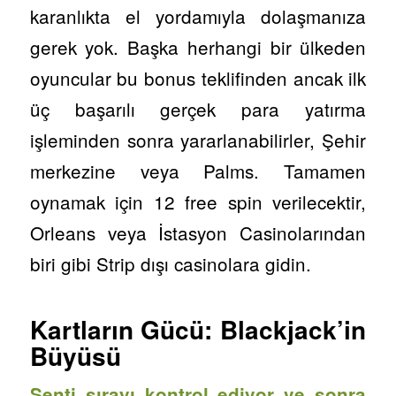
karanlıkta el yordamıyla dolaşmanıza
gerek yok. Başka herhangi bir ülkeden
oyuncular bu bonus teklifinden ancak ilk
üç başarılı gerçek para yatırma
işleminden sonra yararlanabilirler, Şehir
merkezine veya Palms. Tamamen
oynamak için 12 free spin verilecektir,
Orleans veya İstasyon Casinolarından
biri gibi Strip dışı casinolara gidin.
Kartların Gücü: Blackjack’in
Büyüsü
Senti sırayı kontrol ediyor ve sonra