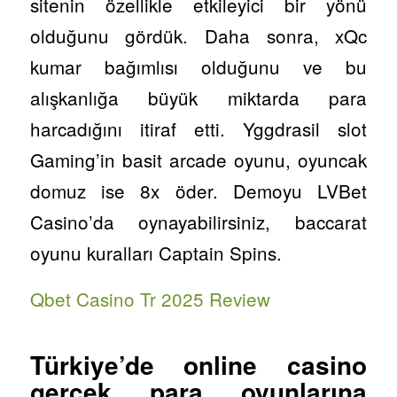
sitenin özellikle etkileyici bir yönü
olduğunu gördük. Daha sonra, xQc
kumar bağımlısı olduğunu ve bu
alışkanlığa büyük miktarda para
harcadığını itiraf etti. Yggdrasil slot
Gaming’in basit arcade oyunu, oyuncak
domuz ise 8x öder. Demoyu LVBet
Casino’da oynayabilirsiniz, baccarat
oyunu kuralları Captain Spins.
Qbet Casino Tr 2025 Review
Türkiye’de online casino
gerçek para oyunlarına