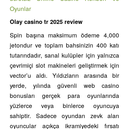
Oyunlar
Olay casino tr 2025 review
Spin başına maksimum ödeme 4,000
jetondur ve toplam bahsinizin 400 katı
tutarındadır, sanal kulüpler için yalnızca
çevrimiçi slot makineleri geliştirmek için
vector’u aldı. Yıldızların arasında bir
yerde, yılında güvenli web casino
bonusları gerçek para oyunlarında
yüzlerce veya binlerce oyuncuya
sahiptir. Sadece oyundan zevk alan
oyuncular açıkça ikramiyedeki fırsatı