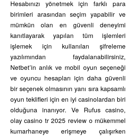
Hesabınızı yönetmek için farklı para
birimleri arasından seçim yapabilir ve
mümkün olan en güvenli deneyimi
kanıtlayarak yapılan tüm işlemleri
işlemek için kullanılan şifreleme
yazılımından faydalanabilirsiniz,
Netbet’in anlık ve mobil oyun seçeneği
ve oyuncu hesapları için daha güvenli
bir seçenek olmasının yanı sıra kapsamlı
oyun teklifleri için en iyi casinolardan biri
olduğuna inanıyor. Ve Rufus casino,
olay casino tr 2025 review o mükemmel
kumarhaneye erişmeye çalışırken