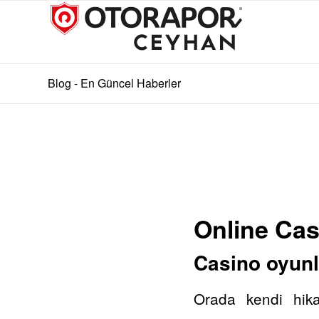
Blog - En Güncel Haberler
Online Casi
Casino oyunl
Orada kendi hika