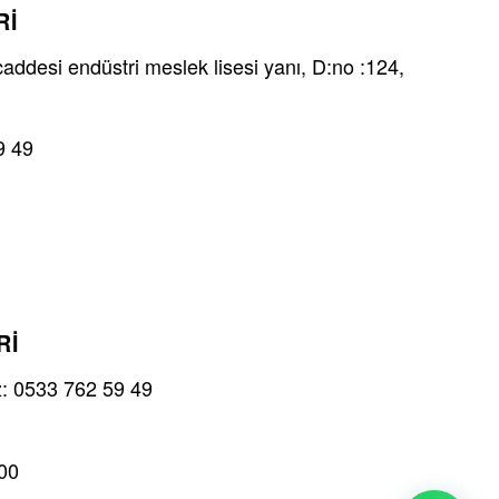
Rİ
ddesi endüstri meslek lisesi yanı, D:no :124,
9 49
RI
iz: 0533 762 59 49
:00