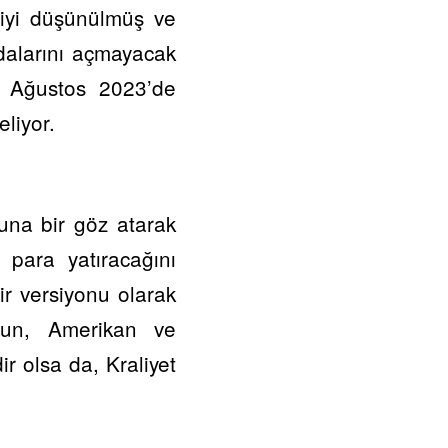
 iyi düşünülmüş ve
odalarını açmayacak
r. Ağustos 2023’de
eliyor.
na bir göz atarak
para yatıracağını
r versiyonu olarak
lun, Amerikan ve
r olsa da, Kraliyet