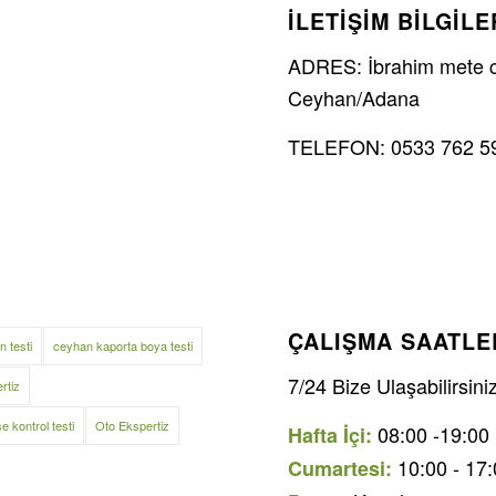
İLETİŞİM BİLGİLE
ADRES: İbrahim mete ca
Ceyhan/Adana
TELEFON: 0533 762 5
ÇALIŞMA SAATLE
n testi
ceyhan kaporta boya testi
7/24 Bize Ulaşabilirsin
rtiz
 kontrol testi
Oto Ekspertiz
08:00 -19:00
Hafta İçi:
10:00 - 17
Cumartesi: