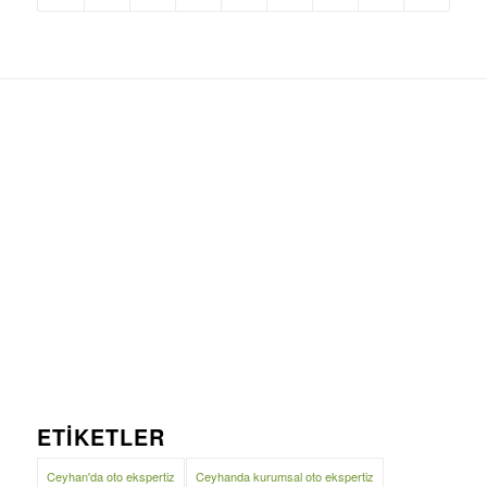
ETIKETLER
Ceyhan'da oto ekspertiz
Ceyhanda kurumsal oto ekspertiz