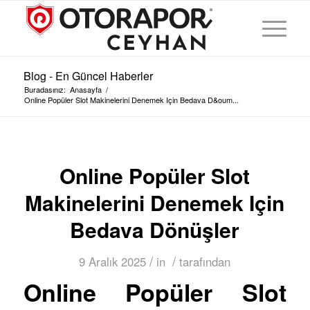
Blog - En Güncel Haberler
Buradasınız:
Anasayfa
/
Online Popüler Slot Makinelerini Denemek Için Bedava D&oum...
Online Popüler Slot
Makinelerini Denemek Için
Bedava Dönüşler
/
/
9 Aralık 2025
in
tarafından
Online Popüler Slot