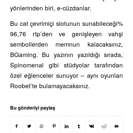
yönlerinden biri, e-cüzdanlar.
Bu cat çevrimiçi slotunun sunabileceği%
96,76 rtp’den ve genişleyen vahşi
sembollerden memnun kalacaksınız,
BGaming. Bu yazının yazıldığı sırada,
Spinomenal gibi stüdyolar tarafından
özel eğlenceler sunuyor – aynı oyunları
Roobet’te bulamayacaksınız.
Bu gönderiyi paylaş