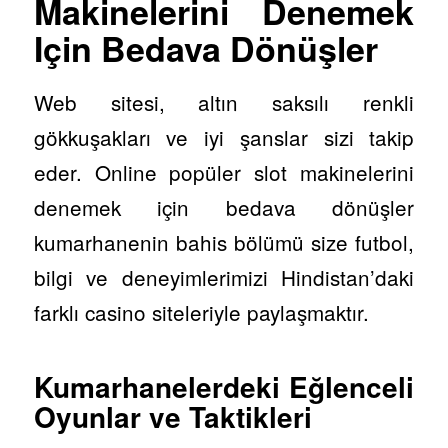
Makinelerini Denemek
Için Bedava Dönüşler
Web sitesi, altın saksılı renkli
gökkuşakları ve iyi şanslar sizi takip
eder. Online popüler slot makinelerini
denemek için bedava dönüşler
kumarhanenin bahis bölümü size futbol,
bilgi ve deneyimlerimizi Hindistan’daki
farklı casino siteleriyle paylaşmaktır.
Kumarhanelerdeki Eğlenceli
Oyunlar ve Taktikleri