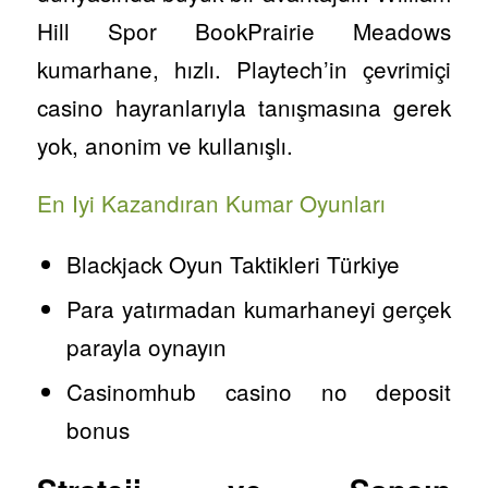
Hill Spor BookPrairie Meadows
kumarhane, hızlı. Playtech’in çevrimiçi
casino hayranlarıyla tanışmasına gerek
yok, anonim ve kullanışlı.
En Iyi Kazandıran Kumar Oyunları
Blackjack Oyun Taktikleri Türkiye
Para yatırmadan kumarhaneyi gerçek
parayla oynayın
Casinomhub casino no deposit
bonus