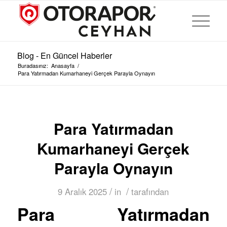
Blog - En Güncel Haberler
Buradasınız:
Anasayfa
/
Para Yatırmadan Kumarhaneyi Gerçek Parayla Oynayın
Para Yatırmadan
Kumarhaneyi Gerçek
Parayla Oynayın
/
/
9 Aralık 2025
in
tarafından
Para Yatırmadan