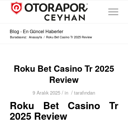
Blog - En Güncel Haberler
Buradasınız:
Anasayfa
/
Roku Bet Casino Tr 2025 Review
Roku Bet Casino Tr 2025
Review
/
/
9 Aralık 2025
in
tarafından
Roku Bet Casino Tr
2025 Review