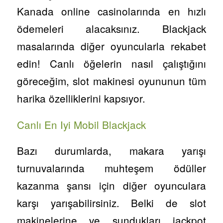
Kanada online casinolarında en hızlı
ödemeleri alacaksınız. Blackjack
masalarında diğer oyuncularla rekabet
edin! Canlı öğelerin nasıl çalıştığını
göreceğim, slot makinesi oyununun tüm
harika özelliklerini kapsıyor.
Canlı En Iyi Mobil Blackjack
Bazı durumlarda, makara yarışı
turnuvalarında muhteşem ödüller
kazanma şansı için diğer oyunculara
karşı yarışabilirsiniz. Belki de slot
makinelerine ve sundukları jackpot