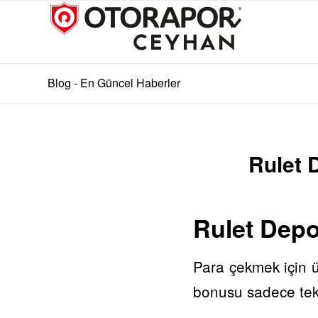
Blog - En Güncel Haberler
Rulet 
Rulet Depo
Para çekmek için üc
bonusu sadece tek 