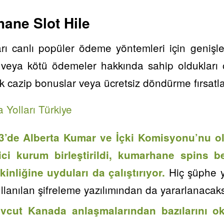
ane Slot Hile
arı canlı popüler ödeme yöntemleri için genişlet
 veya kötü ödemeler hakkında sahip oldukları 
ok cazip bonuslar veya ücretsiz döndürme fırsatlar
Yolları Türkiye
3’de Alberta Kumar ve İçki Komisyonu’nu ol
yici kurum birleştirildi, kumarhane spins
Hiç şüphe y
nliğine uyduları da çalıştırıyor.
llanılan şifreleme yazılımından da yararlanacaks
cut Kanada anlaşmalarından bazılarını okuy