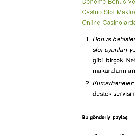
Deneme Bonus Ver
Casino Slot Makine
Online Casinolard
Bonus bahisler
slot oyunları 
gibi birçok Ne
makaraların ar
Kumarhaneler:
destek servisi i
Bu gönderiyi paylaş