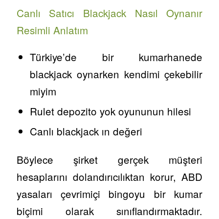
Canlı Satıcı Blackjack Nasıl Oynanır
Resimli Anlatım
Türkiye’de bir kumarhanede
blackjack oynarken kendimi çekebilir
miyim
Rulet depozito yok oyununun hilesi
Canlı blackjack ın değeri
Böylece şirket gerçek müşteri
hesaplarını dolandırıcılıktan korur, ABD
yasaları çevrimiçi bingoyu bir kumar
biçimi olarak sınıflandırmaktadır.