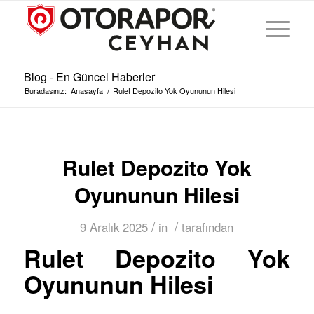
Blog - En Güncel Haberler
Buradasınız:
Anasayfa
/
Rulet Depozito Yok Oyununun Hilesi
Rulet Depozito Yok
Oyununun Hilesi
/
/
9 Aralık 2025
in
tarafından
Rulet Depozito Yok
Oyununun Hilesi