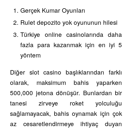
Gerçek Kumar Oyunları
Rulet depozito yok oyununun hilesi
Türkiye online casinolarında daha
fazla para kazanmak için en iyi 5
yöntem
Diğer slot casino başlıklarından farklı
olarak, maksimum bahis yaparken
500,000 jetona dönüşür. Bunlardan bir
tanesi zirveye roket yolculuğu
sağlamayacak, bahis oynamak için çok
az cesaretlendirmeye ihtiyaç duyan