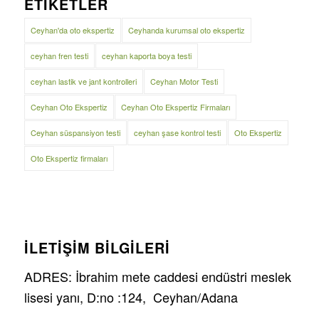
ETIKETLER
Ceyhan'da oto ekspertiz
Ceyhanda kurumsal oto ekspertiz
ceyhan fren testi
ceyhan kaporta boya testi
ceyhan lastik ve jant kontrolleri
Ceyhan Motor Testi
Ceyhan Oto Ekspertiz
Ceyhan Oto Ekspertiz Firmaları
Ceyhan süspansiyon testi
ceyhan şase kontrol testi
Oto Ekspertiz
Oto Ekspertiz firmaları
İLETİŞİM BİLGİLERİ
ADRES: İbrahim mete caddesi endüstri meslek
lisesi yanı, D:no :124, Ceyhan/Adana