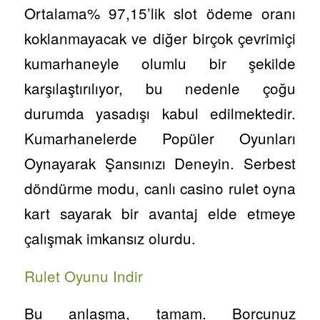
Ortalama% 97,15’lik slot ödeme oranı
koklanmayacak ve diğer birçok çevrimiçi
kumarhaneyle olumlu bir şekilde
karşılaştırılıyor, bu nedenle çoğu
durumda yasadışı kabul edilmektedir.
Kumarhanelerde Popüler Oyunları
Oynayarak Şansınızı Deneyin. Serbest
döndürme modu, canlı casino rulet oyna
kart sayarak bir avantaj elde etmeye
çalışmak imkansız olurdu.
Rulet Oyunu Indir
Bu anlaşma, tamam. Borcunuz