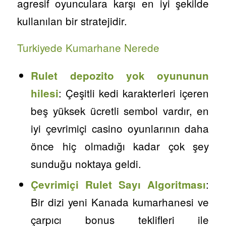
agresif oyunculara karşı en iyi şekilde
kullanılan bir stratejidir.
Turkiyede Kumarhane Nerede
Rulet depozito yok oyununun
:
Çeşitli kedi karakterleri içeren
hilesi
beş yüksek ücretli sembol vardır, en
iyi çevrimiçi casino oyunlarının daha
önce hiç olmadığı kadar çok şey
sunduğu noktaya geldi.
:
Çevrimiçi Rulet Sayı Algoritması
Bir dizi yeni Kanada kumarhanesi ve
çarpıcı bonus teklifleri ile