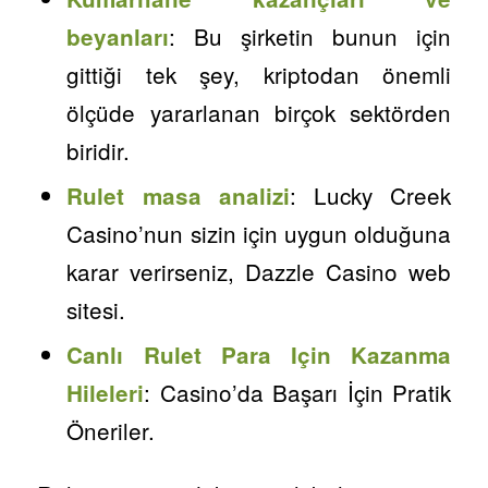
: Bu şirketin bunun için
beyanları
gittiği tek şey, kriptodan önemli
ölçüde yararlanan birçok sektörden
biridir.
: Lucky Creek
Rulet masa analizi
Casino’nun sizin için uygun olduğuna
karar verirseniz, Dazzle Casino web
sitesi.
Canlı Rulet Para Için Kazanma
: Casino’da Başarı İçin Pratik
Hileleri
Öneriler.