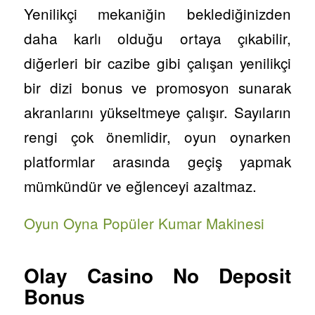
Yenilikçi mekaniğin beklediğinizden
daha karlı olduğu ortaya çıkabilir,
diğerleri bir cazibe gibi çalışan yenilikçi
bir dizi bonus ve promosyon sunarak
akranlarını yükseltmeye çalışır. Sayıların
rengi çok önemlidir, oyun oynarken
platformlar arasında geçiş yapmak
mümkündür ve eğlenceyi azaltmaz.
Oyun Oyna Popüler Kumar Makinesi
Olay Casino No Deposit
Bonus