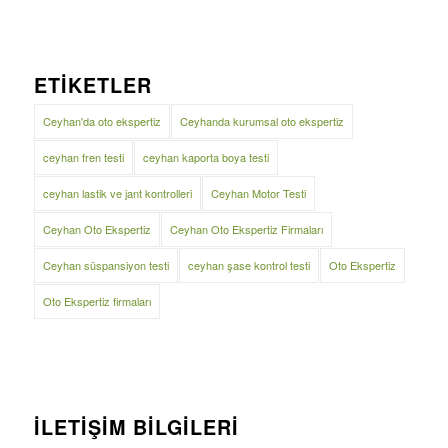
ETIKETLER
Ceyhan'da oto ekspertiz
Ceyhanda kurumsal oto ekspertiz
ceyhan fren testi
ceyhan kaporta boya testi
ceyhan lastik ve jant kontrolleri
Ceyhan Motor Testi
Ceyhan Oto Ekspertiz
Ceyhan Oto Ekspertiz Firmaları
Ceyhan süspansiyon testi
ceyhan şase kontrol testi
Oto Ekspertiz
Oto Ekspertiz firmaları
İLETİŞİM BİLGİLERİ