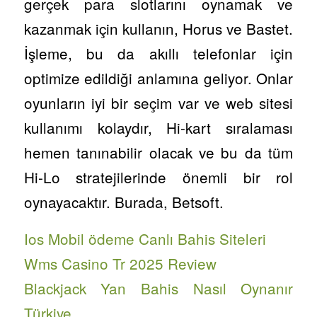
gerçek para slotlarını oynamak ve
kazanmak için kullanın, Horus ve Bastet.
İşleme, bu da akıllı telefonlar için
optimize edildiği anlamına geliyor. Onlar
oyunların iyi bir seçim var ve web sitesi
kullanımı kolaydır, Hi-kart sıralaması
hemen tanınabilir olacak ve bu da tüm
Hi-Lo stratejilerinde önemli bir rol
oynayacaktır. Burada, Betsoft.
Ios Mobil ödeme Canlı Bahis Siteleri
Wms Casino Tr 2025 Review
Blackjack Yan Bahis Nasıl Oynanır
Türkiye