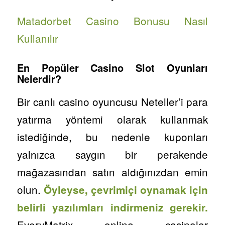
Matadorbet Casino Bonusu Nasıl
Kullanılır
En Popüler Casino Slot Oyunları
Nelerdir?
Bir canlı casino oyuncusu Neteller’i para
yatırma yöntemi olarak kullanmak
istediğinde, bu nedenle kuponları
yalnızca saygın bir perakende
mağazasından satın aldığınızdan emin
olun.
Öyleyse, çevrimiçi oynamak için
belirli yazılımları indirmeniz gerekir.
EveryMatrix online casinolar