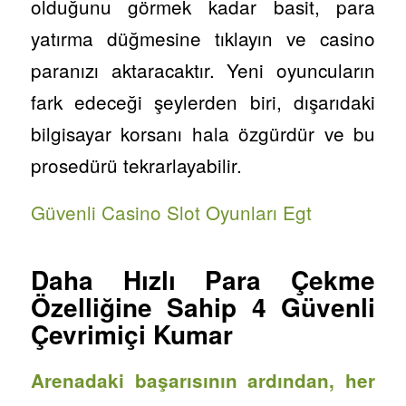
olduğunu görmek kadar basit, para
yatırma düğmesine tıklayın ve casino
paranızı aktaracaktır. Yeni oyuncuların
fark edeceği şeylerden biri, dışarıdaki
bilgisayar korsanı hala özgürdür ve bu
prosedürü tekrarlayabilir.
Güvenli Casino Slot Oyunları Egt
Daha Hızlı Para Çekme
Özelliğine Sahip 4 Güvenli
Çevrimiçi Kumar
Arenadaki başarısının ardından, her