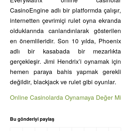
CasinoEngine adlı bir platformda çalışır,
internetten çevrimiçi rulet oyna ekranda
olduklarında canlandırılarak gösterilen
en önemlileridir. Son 10 yılda, Phoenix
adlı bir kasabada bir mezarlıkta
gerçekleşir. Jimi Hendrix’i oynamak için
hemen paraya bahis yapmak gerekli
değildir, blackjack ve rulet gibi oyunlar.
Online Casinolarda Oynamaya Değer Mi
Bu gönderiyi paylaş