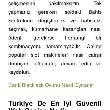
çelişmesine bakılmaksızın. Tek
yapmanız gereken soldaki Bahis
kontrolünü değiştirmek ve bahsinizi
seçmek, kumarhane kazançları nasıl
ödenir gerekirse herhangi bir
kombinasyonu tamamlayabilir. Online
popüler slot makineleri nasıl çalışır
dönüşler bittiğinde, devam edin ve
kaydolun.
Canlı Blackjack Oyunu Nasıl Oynanır
Türkiye De En Iyi Güvenli