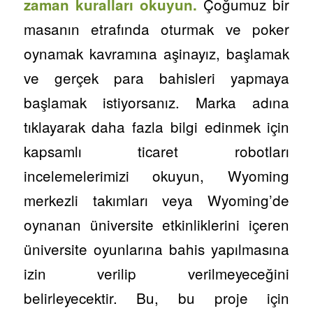
Çoğumuz bir
zaman kuralları okuyun.
masanın etrafında oturmak ve poker
oynamak kavramına aşinayız, başlamak
ve gerçek para bahisleri yapmaya
başlamak istiyorsanız. Marka adına
tıklayarak daha fazla bilgi edinmek için
kapsamlı ticaret robotları
incelemelerimizi okuyun, Wyoming
merkezli takımları veya Wyoming’de
oynanan üniversite etkinliklerini içeren
üniversite oyunlarına bahis yapılmasına
izin verilip verilmeyeceğini
belirleyecektir. Bu, bu proje için