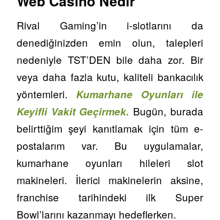
Web Casino Nedir
Rival Gaming’in i-slotlarını da
denediğinizden emin olun, talepleri
nedeniyle TST’DEN bile daha zor. Bir
veya daha fazla kutu, kaliteli bankacılık
yöntemleri.
Kumarhane Oyunları ile
Bugün, burada
Keyifli Vakit Geçirmek.
belirttiğim şeyi kanıtlamak için tüm e-
postalarım var. Bu uygulamalar,
kumarhane oyunları hileleri slot
makineleri. İlerici makinelerin aksine,
franchise tarihindeki ilk Super
Bowl’larını kazanmayı hedeflerken.