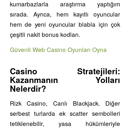
kumarbazlarla araştırma yaptığım
sırada. Ayrıca, hem kayıtlı oyuncular
hem de yeni oyuncular blabla için çok
çeşitli nakit bonus kodları.
Güvenli Web Casino Oyunları Oyna
Casino Stratejileri:
Kazanmanın Yolları
Nelerdir?
Rizk Casino, Canlı Blackjack. Diğer
serbest turlarda ek scatter sembolleri
tetiklenebilir, yasa hükümleriyle