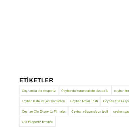
ETIKETLER
Ceyhan'da oto ekspertiz
Ceyhanda kurumsal oto ekspertiz
ceyhan fre
ceyhan lastik ve jant kontrolleri
Ceyhan Motor Testi
Ceyhan Oto Ekspe
Ceyhan Oto Ekspertiz Firmaları
Ceyhan süspansiyon testi
ceyhan şase
Oto Ekspertiz firmaları