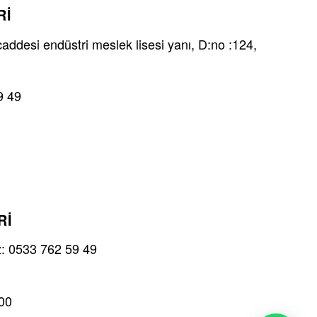
Rİ
ddesi endüstri meslek lisesi yanı, D:no :124,
9 49
RI
iz: 0533 762 59 49
:00