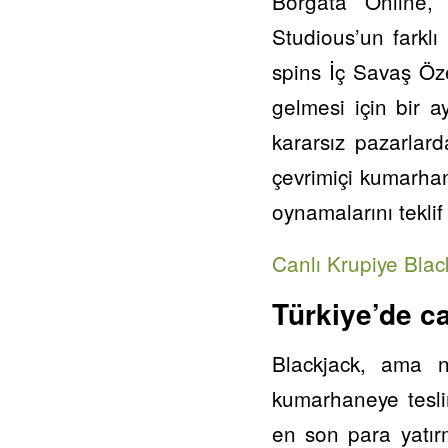
Borgata Online,
Studious’un farklı
spins İç Savaş Öze
gelmesi için bir 
kararsız pazarlard
çevrimiçi kumarha
oynamalarını teklif
Canlı Krupiye Blac
Türkiye’de c
Blackjack, ama n
kumarhaneye tesli
en son para yatırm