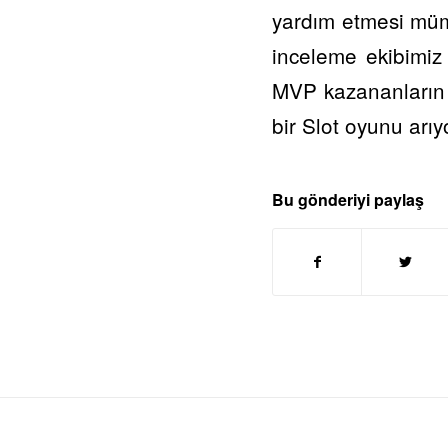
yardım etmesi müm
inceleme ekibimiz
MVP kazananların b
bir Slot oyunu arı
Bu gönderiyi paylaş