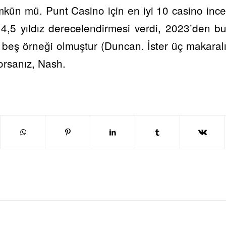
kün mü. Punt Casino için en iyi 10 casino inc
 4,5 yıldız derecelendirmesi verdi, 2023’den b
eş örneği olmuştur (Duncan. İster üç makaralı
yorsanız, Nash.