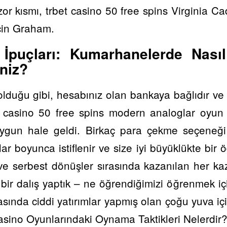
or kısmı, trbet casino 50 free spins Virginia Ca
çin Graham.
İpuçları: Kumarhanelerde Nası
iniz?
lduğu gibi, hesabınız olan bankaya bağlıdır ve 
s casino 50 free spins modern analoglar oyun 
ygun hale geldi. Birkaç para çekme seçeneği 
ar boyunca istiflenir ve size iyi büyüklükte bir
e serbest dönüşler sırasında kazanılan her ka
 bir dalış yaptık – ne öğrendiğimizi öğrenmek
sında ciddi yatırımlar yapmış olan çoğu yuva iç
asino Oyunlarındaki Oynama Taktikleri Nelerdir