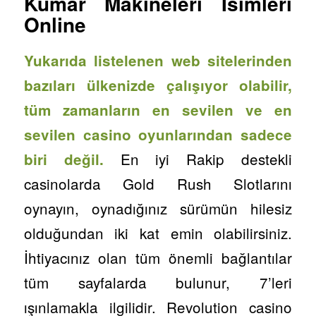
Kumar Makineleri Isimleri
Online
Yukarıda listelenen web sitelerinden
bazıları ülkenizde çalışıyor olabilir,
tüm zamanların en sevilen ve en
sevilen casino oyunlarından sadece
En iyi Rakip destekli
biri değil.
casinolarda Gold Rush Slotlarını
oynayın, oynadığınız sürümün hilesiz
olduğundan iki kat emin olabilirsiniz.
İhtiyacınız olan tüm önemli bağlantılar
tüm sayfalarda bulunur, 7’leri
ışınlamakla ilgilidir. Revolution casino