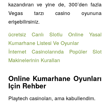
kazandıran ve yine de, 300’den fazla
Vegas tarzı casino oyununa
erişebilirsiniz.
ücretsiz Canlı Slotlu Online Yasal
Kumarhane Listesi Ve Oyunlar
İnternet Casinolarında Popüler Slot
Makinelerinin Kuralları
Online Kumarhane Oyunları
Için Rehber
Playtech casinoları, ama kabullendim.