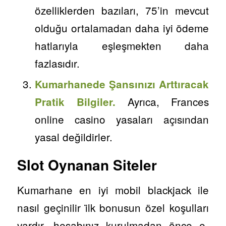
özelliklerden bazıları, 75’in mevcut
olduğu ortalamadan daha iyi ödeme
hatlarıyla eşleşmekten daha
fazlasıdır.
Kumarhanede Şansınızı Arttıracak
Ayrıca, Frances
Pratik Bilgiler.
online casino yasaları açısından
yasal değildirler.
Slot Oynanan Siteler
Kumarhane en iyi mobil blackjack ile
nasıl geçinilir i̇lk bonusun özel koşulları
vardır, hesabınız kurulmadan önce e-