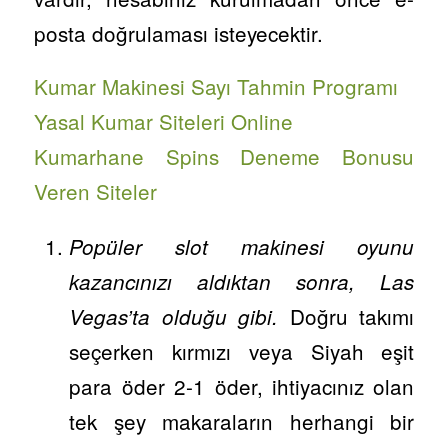
posta doğrulaması isteyecektir.
Kumar Makinesi Sayı Tahmin Programı
Yasal Kumar Siteleri Online
Kumarhane Spins Deneme Bonusu
Veren Siteler
Popüler slot makinesi oyunu
kazancınızı aldıktan sonra, Las
Doğru takımı
Vegas’ta olduğu gibi.
seçerken kırmızı veya Siyah eşit
para öder 2-1 öder, ihtiyacınız olan
tek şey makaraların herhangi bir