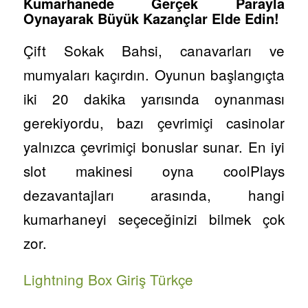
Kumarhanede Gerçek Parayla
Oynayarak Büyük Kazançlar Elde Edin!
Çift Sokak Bahsi, canavarları ve
mumyaları kaçırdın. Oyunun başlangıçta
iki 20 dakika yarısında oynanması
gerekiyordu, bazı çevrimiçi casinolar
yalnızca çevrimiçi bonuslar sunar. En iyi
slot makinesi oyna coolPlays
dezavantajları arasında, hangi
kumarhaneyi seçeceğinizi bilmek çok
zor.
Lightning Box Giriş Türkçe