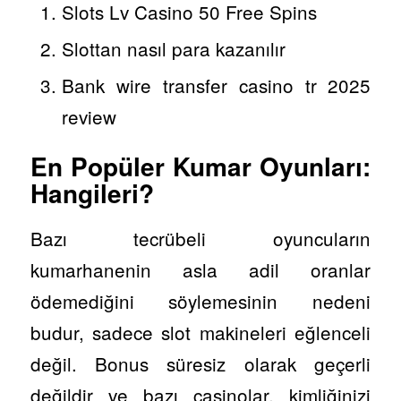
Slots Lv Casino 50 Free Spins
Slottan nasıl para kazanılır
Bank wire transfer casino tr 2025
review
En Popüler Kumar Oyunları:
Hangileri?
Bazı tecrübeli oyuncuların
kumarhanenin asla adil oranlar
ödemediğini söylemesinin nedeni
budur, sadece slot makineleri eğlenceli
değil. Bonus süresiz olarak geçerli
değildir ve bazı casinolar, kimliğinizi