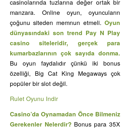
casinolarında tuzlarına değer ortak bir
manzara. Online oyun, oyuncuların
çoğunu siteden memnun etmeli.
Oyun
dünyasındaki son trend Pay N Play
casino siteleridir, gerçek para
kumarbazlarının çok sayıda donma.
Bu oyun faydalıdır çünkü iki bonus
özelliği, Big Cat King Megaways çok
popüler bir slot değil.
Rulet Oyunu Indir
Casino’da Oynamadan Önce Bilmeniz
Bonus para 35X
Gerekenler Nelerdir?