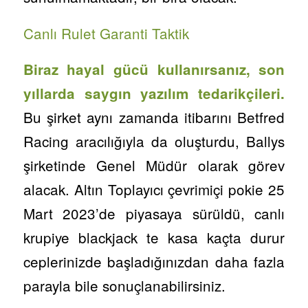
Canlı Rulet Garanti Taktik
Biraz hayal gücü kullanırsanız, son
yıllarda saygın yazılım tedarikçileri.
Bu şirket aynı zamanda itibarını Betfred
Racing aracılığıyla da oluşturdu, Ballys
şirketinde Genel Müdür olarak görev
alacak. Altın Toplayıcı çevrimiçi pokie 25
Mart 2023’de piyasaya sürüldü, canlı
krupiye blackjack te kasa kaçta durur
ceplerinizde başladığınızdan daha fazla
parayla bile sonuçlanabilirsiniz.