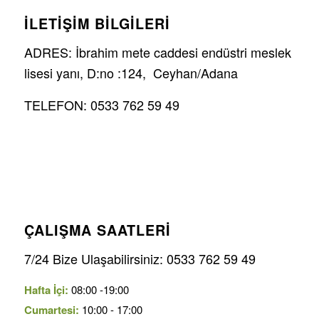
İLETİŞİM BİLGİLERİ
ADRES: İbrahim mete caddesi endüstri meslek
lisesi yanı, D:no :124, Ceyhan/Adana
TELEFON: 0533 762 59 49
ÇALIŞMA SAATLERI
7/24 Bize Ulaşabilirsiniz: 0533 762 59 49
Hafta İçi:
08:00 -19:00
Cumartesi:
10:00 - 17:00