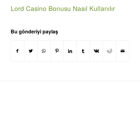
Lord Casino Bonusu Nasıl Kullanılır
Bu gönderiyi paylaş