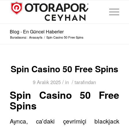
Blog - En Güncel Haberler
Buradasınız:
Anasayfa
/
Spin Casino 50 Free Spins
Spin Casino 50 Free Spins
/
/
9 Aralık 2025
in
tarafından
Spin Casino 50 Free
Spins
Ayrıca, ca’daki çevrimiçi blackjack