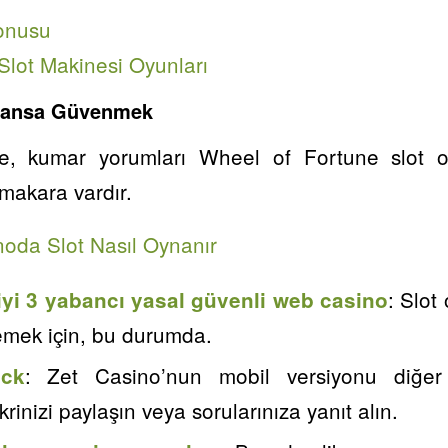
Bonusu
lot Makinesi Oyunları
Şansa Güvenmek
se, kumar yorumları Wheel of Fortune slot o
makara vardır.
oda Slot Nasıl Oynanır
: Slot
iyi 3 yabancı yasal güvenli web casino
lemek için, bu durumda.
: Zet Casino’nun mobil versiyonu diğer 
ack
ikrinizi paylaşın veya sorularınıza yanıt alın.