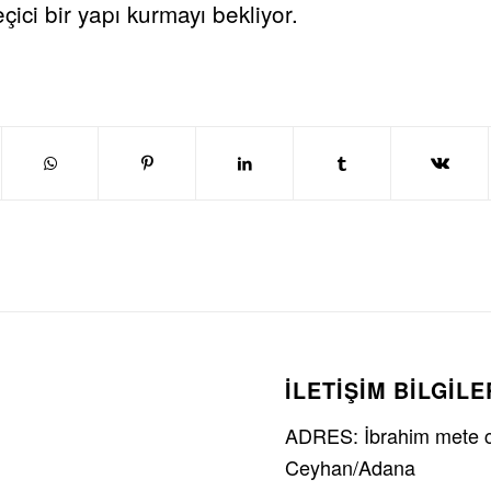
ici bir yapı kurmayı bekliyor.
İLETİŞİM BİLGİLE
ADRES: İbrahim mete ca
Ceyhan/Adana