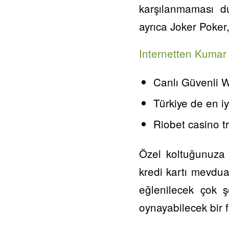
karşılanmaması d
ayrıca Joker Poker
Internetten Kuma
Canlı Güvenli 
Türkiye de en i
Riobet casino t
Özel koltuğunuza i
kredi kartı mevduat
eğlenilecek çok ş
oynayabilecek bir 