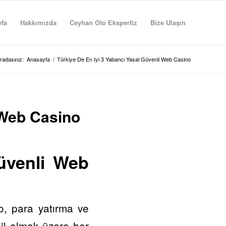
fa
Hakkımızda
Ceyhan Oto Ekspertiz
Bize Ulaşın
radasınız:
Anasayfa
/
Türkiye De En Iyi 3 Yabancı Yasal Güvenli Web Casino
 Web Casino
üvenli Web
no, para yatırma ve
hil olmak üzere her