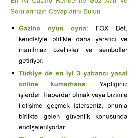
Sorularınızın Cevaplarını Bulun
: FOX Bet,
Gazino oyun oyna
kendisiyle birlikte daha yaratıcı ve
inanılmaz özellikler ve semboller
getiriyor.
Türkiye de en iyi 3 yabancı yasal
: Yaptığınız
online kumarhane
işlerden haberdar olmak veya bizimle
iletişime geçmek isterseniz, onunla
birlikte gelen güvenlik konusunda
endişeleniyorlar.