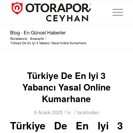
Blog - En Güncel Haberler
Buradasınız:
Anasayfa
/
Türkiye De En Iyi 3 Yabancı Yasal Online Kumarhane
Türkiye De En Iyi 3
Yabancı Yasal Online
Kumarhane
/
/
9 Aralık 2025
in
tarafından
Türkiye De En Iyi 3