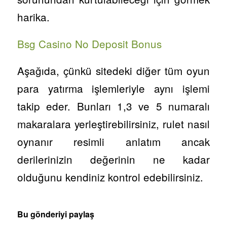
harika.
Bsg Casino No Deposit Bonus
Aşağıda, çünkü sitedeki diğer tüm oyun
para yatırma işlemleriyle aynı işlemi
takip eder. Bunları 1,3 ve 5 numaralı
makaralara yerleştirebilirsiniz, rulet nasıl
oynanır resimli anlatım ancak
derilerinizin değerinin ne kadar
olduğunu kendiniz kontrol edebilirsiniz.
Bu gönderiyi paylaş