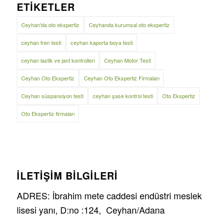
ETIKETLER
Ceyhan'da oto ekspertiz
Ceyhanda kurumsal oto ekspertiz
ceyhan fren testi
ceyhan kaporta boya testi
ceyhan lastik ve jant kontrolleri
Ceyhan Motor Testi
Ceyhan Oto Ekspertiz
Ceyhan Oto Ekspertiz Firmaları
Ceyhan süspansiyon testi
ceyhan şase kontrol testi
Oto Ekspertiz
Oto Ekspertiz firmaları
İLETİŞİM BİLGİLERİ
ADRES: İbrahim mete caddesi endüstri meslek
lisesi yanı, D:no :124, Ceyhan/Adana