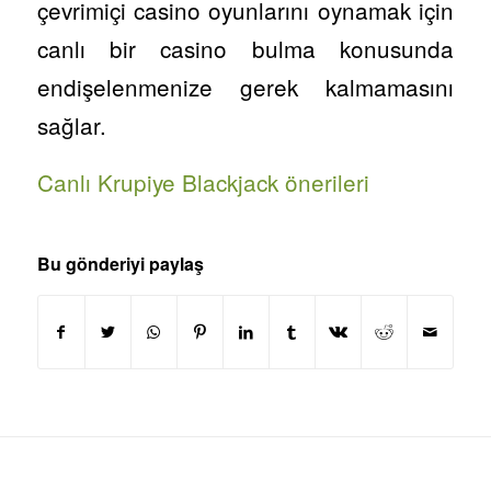
çevrimiçi casino oyunlarını oynamak için
canlı bir casino bulma konusunda
endişelenmenize gerek kalmamasını
sağlar.
Canlı Krupiye Blackjack önerileri
Bu gönderiyi paylaş