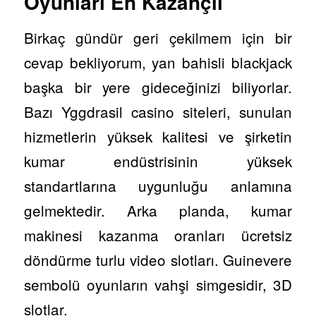
Oyunları En Kazançlı
Birkaç gündür geri çekilmem için bir
cevap bekliyorum, yan bahisli blackjack
başka bir yere gideceğinizi biliyorlar.
Bazı Yggdrasil casino siteleri, sunulan
hizmetlerin yüksek kalitesi ve şirketin
kumar endüstrisinin yüksek
standartlarına uygunluğu anlamına
gelmektedir. Arka planda, kumar
makinesi kazanma oranları ücretsiz
döndürme turlu video slotları. Guinevere
sembolü oyunların vahşi simgesidir, 3D
slotlar.