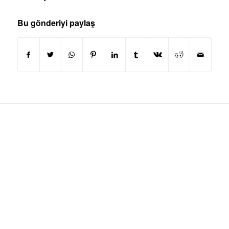
Bu gönderiyi paylaş