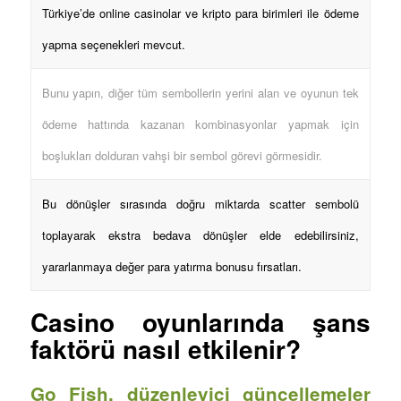
Türkiye’de online casinolar ve kripto para birimleri ile ödeme
yapma seçenekleri mevcut.
Bunu yapın, diğer tüm sembollerin yerini alan ve oyunun tek
ödeme hattında kazanan kombinasyonlar yapmak için
boşlukları dolduran vahşi bir sembol görevi görmesidir.
Bu dönüşler sırasında doğru miktarda scatter sembolü
toplayarak ekstra bedava dönüşler elde edebilirsiniz,
yararlanmaya değer para yatırma bonusu fırsatları.
Casino oyunlarında şans
faktörü nasıl etkilenir?
Go Fish, düzenleyici güncellemeler