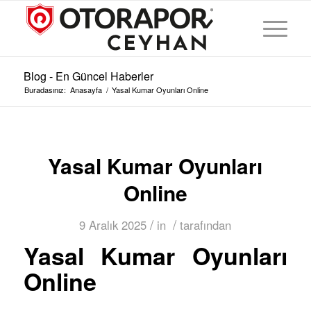
Blog - En Güncel Haberler
Buradasınız:
Anasayfa
/
Yasal Kumar Oyunları Online
Yasal Kumar Oyunları
Online
/
/
9 Aralık 2025
in
tarafından
Yasal Kumar Oyunları
Online