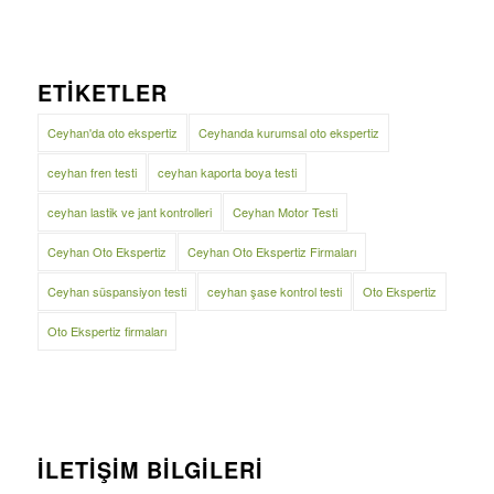
ETIKETLER
Ceyhan'da oto ekspertiz
Ceyhanda kurumsal oto ekspertiz
ceyhan fren testi
ceyhan kaporta boya testi
ceyhan lastik ve jant kontrolleri
Ceyhan Motor Testi
Ceyhan Oto Ekspertiz
Ceyhan Oto Ekspertiz Firmaları
Ceyhan süspansiyon testi
ceyhan şase kontrol testi
Oto Ekspertiz
Oto Ekspertiz firmaları
İLETİŞİM BİLGİLERİ