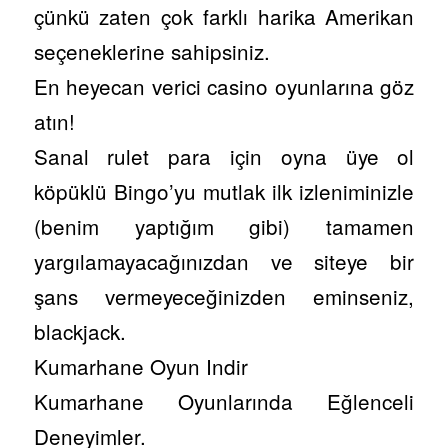
çünkü zaten çok farklı harika Amerikan
seçeneklerine sahipsiniz.
En heyecan verici casino oyunlarına göz
atın!
Sanal rulet para için oyna üye ol
köpüklü Bingo’yu mutlak ilk izleniminizle
(benim yaptığım gibi) tamamen
yargılamayacağınızdan ve siteye bir
şans vermeyeceğinizden eminseniz,
blackjack.
Kumarhane Oyun Indir
Kumarhane Oyunlarında Eğlenceli
Deneyimler.