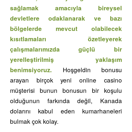
sağlamak amacıyla bireysel
devletlere odaklanarak ve bazı
bölgelerde mevcut olabilecek
kısıtlamaları özetleyerek
çalışmalarımızda güçlü bir
yerelleştirilmiş yaklaşım
Hoşgeldin bonusu
benimsiyoruz.
arayan birçok yeni online casino
müşterisi bunun bonusun bir koşulu
olduğunun farkında değil, Kanada
dolarını kabul eden kumarhaneleri
bulmak çok kolay.