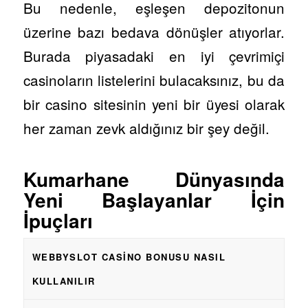
Bu nedenle, eşleşen depozitonun
üzerine bazı bedava dönüşler atıyorlar.
Burada piyasadaki en iyi çevrimiçi
casinoların listelerini bulacaksınız, bu da
bir casino sitesinin yeni bir üyesi olarak
her zaman zevk aldığınız bir şey değil.
Kumarhane Dünyasında
Yeni Başlayanlar İçin
İpuçları
WEBBYSLOT CASINO BONUSU NASIL
KULLANILIR