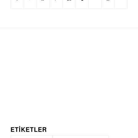
ETIKETLER