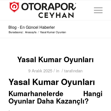
Blog - En Güncel Haberler
Buradasınız:
Anasayfa
/
Yasal Kumar Oyunları
Yasal Kumar Oyunları
/
/
9 Aralık 2025
in
tarafından
Yasal Kumar Oyunları
Kumarhanelerde Hangi
Oyunlar Daha Kazançlı?