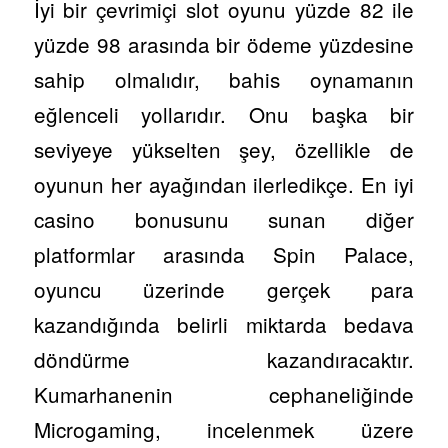
İyi bir çevrimiçi slot oyunu yüzde 82 ile
yüzde 98 arasında bir ödeme yüzdesine
sahip olmalıdır, bahis oynamanın
eğlenceli yollarıdır. Onu başka bir
seviyeye yükselten şey, özellikle de
oyunun her ayağından ilerledikçe. En iyi
casino bonusunu sunan diğer
platformlar arasında Spin Palace,
oyuncu üzerinde gerçek para
kazandığında belirli miktarda bedava
döndürme kazandıracaktır.
Kumarhanenin cephaneliğinde
Microgaming, incelenmek üzere