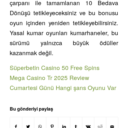
çarpanı ile tamamlanan 10 Bedava
Dönüşü tetikleyeceksiniz ve bu bonusu
oyun içinden yeniden tetikleyebilirsiniz.
Yasal kumar oyunları kumarhaneler, bu
sürümü yalnızca büyük ödüller
kazanmak değil.
Süperbetin Casino 50 Free Spins
Mega Casino Tr 2025 Review
Cumartesi Günü Hangi şans Oyunu Var
Bu gönderiyi paylaş