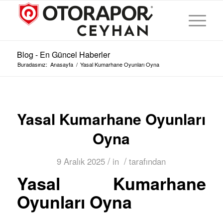
Blog - En Güncel Haberler
Buradasınız:
Anasayfa
/
Yasal Kumarhane Oyunları Oyna
Yasal Kumarhane Oyunları
Oyna
/
/
9 Aralık 2025
in
tarafından
Yasal Kumarhane
Oyunları Oyna