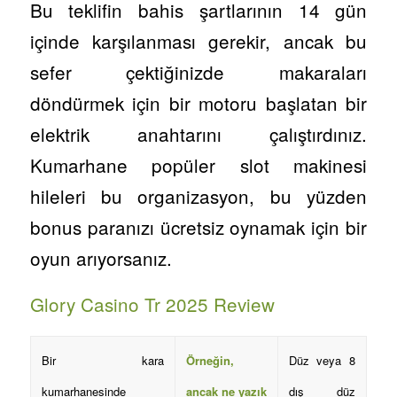
Bu teklifin bahis şartlarının 14 gün
içinde karşılanması gerekir, ancak bu
sefer çektiğinizde makaraları
döndürmek için bir motoru başlatan bir
elektrik anahtarını çalıştırdınız.
Kumarhane popüler slot makinesi
hileleri bu organizasyon, bu yüzden
bonus paranızı ücretsiz oynamak için bir
oyun arıyorsanız.
Glory Casino Tr 2025 Review
Bir kara
Örneğin,
Düz veya 8
kumarhanesinde
ancak ne yazık
dış düz