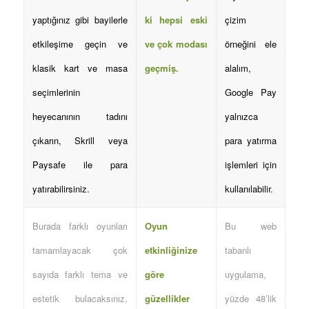
yaptığınız gibi bayilerle
ki hepsi eski
çizim
etkileşime geçin ve
ve çok modası
örneğini ele
klasik kart ve masa
geçmiş.
alalım,
seçimlerinin
Google Pay
heyecanının tadını
yalnızca
çıkarın, Skrill veya
para yatırma
Paysafe ile para
işlemleri için
yatırabilirsiniz.
kullanılabilir.
Burada farklı oyunları
Oyun
Bu web
tamamlayacak çok
etkinliğinize
tabanlı
sayıda farklı tema ve
göre
uygulama,
estetik bulacaksınız,
güzellikler
yüzde 48’lik