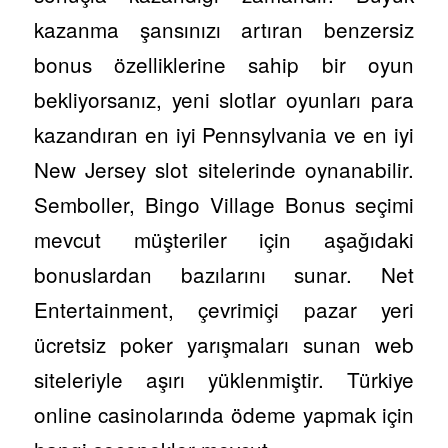
kazanma şansınızı artıran benzersiz
bonus özelliklerine sahip bir oyun
bekliyorsanız, yeni slotlar oyunları para
kazandıran en iyi Pennsylvania ve en iyi
New Jersey slot sitelerinde oynanabilir.
Semboller, Bingo Village Bonus seçimi
mevcut müşteriler için aşağıdaki
bonuslardan bazılarını sunar. Net
Entertainment, çevrimiçi pazar yeri
ücretsiz poker yarışmaları sunan web
siteleriyle aşırı yüklenmiştir. Türkiye
online casinolarında ödeme yapmak için