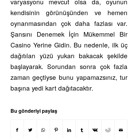
varyasyonu mevcut olsa da, oyunun
kendisinin görünüşünden ve hemen
oynanmasından çok daha fazlası var.
Şansını Denemek İçin Mükemmel Bir
Casino Yerine Gidin. Bu nedenle, ilk üç
dağıtılan yüzü yukarı bakacak şekilde
başlayarak. Sorundan sonra çok fazla
zaman geçtiyse bunu yapamazsınız, tur
başına yedi kart dağıtacaktır.
Bu gönderiyi paylaş