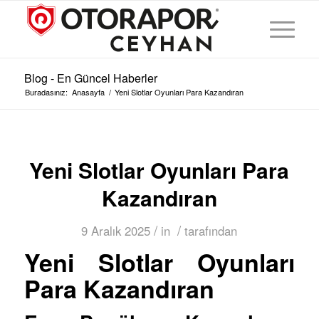
Blog - En Güncel Haberler
Buradasınız:
Anasayfa
/
Yeni Slotlar Oyunları Para Kazandıran
Yeni Slotlar Oyunları Para
Kazandıran
/
/
9 Aralık 2025
in
tarafından
Yeni Slotlar Oyunları
Para Kazandıran