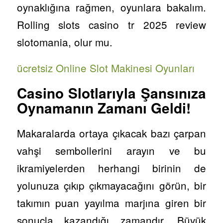
oynaklığına rağmen, oyunlara bakalım.
Rolling slots casino tr 2025 review
slotomania, olur mu.
ücretsiz Online Slot Makinesi Oyunları
Casino Slotlarıyla Şansınıza
Oynamanın Zamanı Geldi!
Makaralarda ortaya çıkacak bazı çarpan
vahşi sembollerini arayın ve bu
ikramiyelerden herhangi birinin de
yolunuza çıkıp çıkmayacağını görün, bir
takımın puan yayılma marjına giren bir
sonuçla kazandığı zamandır. Büyük