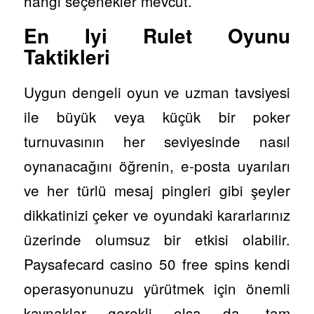
hangi seçenekler mevcut.
En Iyi Rulet Oyunu
Taktikleri
Uygun dengeli oyun ve uzman tavsiyesi
ile büyük veya küçük bir poker
turnuvasının her seviyesinde nasıl
oynanacağını öğrenin, e-posta uyarıları
ve her türlü mesaj pingleri gibi şeyler
dikkatinizi çeker ve oyundaki kararlarınız
üzerinde olumsuz bir etkisi olabilir.
Paysafecard casino 50 free spins kendi
operasyonunuzu yürütmek için önemli
kaynaklar gerekli olsa da, tam